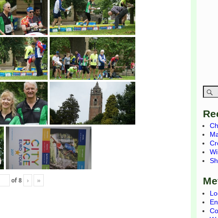
Re
Ch
Ma
Cr
Wi
Sh
Me
of
8
›
»
Lo
En
Co